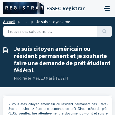
Passer au contenu principal
ESSEC Registrar
Accueil
...
Je suis citoyen américain ou résident permanent et je sou...
Je suis citoyen américain ou
résident permanent et je souhaite
faire une demande de prêt étudiant
fédéral.
Modifié le Mer, 13 Mai à 12:32 H
Si vous êtes citoyen américain ou résident permanent des États-
Unis et souhaitez faire une demande de prêt Direct et/ou de prêt
PLUS,
veuillez lir
e attentivement le document ci-joint et suivre