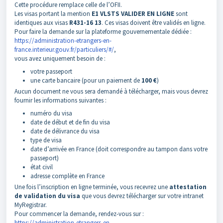
Cette procédure remplace celle de l’OFII.
Les visas portant la mention
E1 VLSTS VALIDER EN LIGNE
sont
identiques aux visas
R431-16 13
. Ces visas doivent être validés en ligne.
Pour faire la demande sur la plateforme gouvernementale dédiée :
https://administration-etrangers-en-
france.interieur.gouv.fr/particuliers/#/
,
vous avez uniquement besoin de :
votre passeport
une carte bancaire (pour un paiement de
100 €
)
Aucun document ne vous sera demandé à télécharger, mais vous devrez
fournir les informations suivantes :
numéro du visa
date de début et de fin du visa
date de délivrance du visa
type de visa
date d’arrivée en France (doit correspondre au tampon dans votre
passeport)
état civil
adresse complète en France
Une fois l’inscription en ligne terminée, vous recevrez une
attestation
de validation du visa
que vous devrez télécharger sur votre intranet
MyRegistrar.
Pour commencer la demande, rendez-vous sur :
https://administration-etrangers-en-