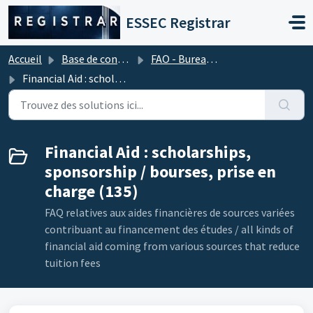
Passer au contenu principal
ESSEC Registrar
Accueil
Base de connaissances
FAO - Bureau d'aide financière (Frais de scolarité)
Financial Aid : scholarships, sponsorship / bourses, prise en charge
Financial Aid : scholarships,
sponsorship / bourses, prise en
charge (135)
FAQ relatives aux aides financières de sources variées
contribuant au financement des études / all kinds of
financial aid coming from various sources that reduce
tuition fees