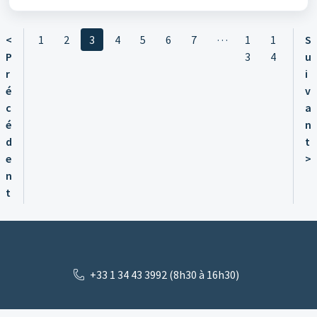
…
<
1
2
3
4
5
6
7
1
1
S
P
3
4
u
r
i
é
v
c
a
é
n
d
t
e
>
n
t
+33 1 34 43 3992 (8h30 à 16h30)