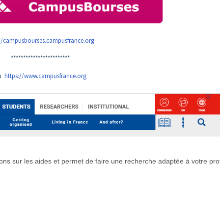
://campusbourses.campusfrance.org
************************
u
https://www.campusfrance.org
s sur les aides et permet de faire une recherche adaptée à votre prof