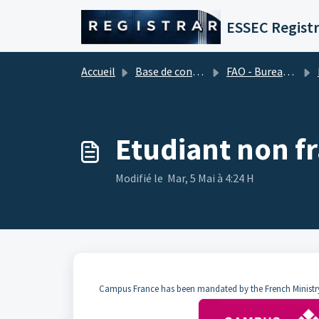
Passer au contenu principal
ESSEC Registr
Accueil
Base de connaissances
FAO - Bureau d'aide financière (Frais de scolarité)
F
Etudiant non f
Modifié le Mar, 5 Mai à 4:24 H
Campus France has been mandated by the French Ministry