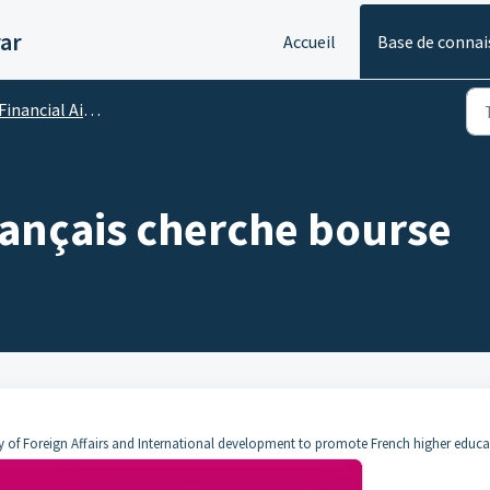
ar
Accueil
Base de connai
inancial Aid : scholarships, sponsorship / bourses, prise en charge
rançais cherche bourse
 of Foreign Affairs and International development to promote French higher educa