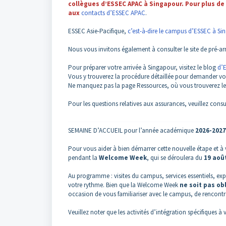
collègues d’ESSEC APAC à Singapour. Pour plus de
aux
contacts d’ESSEC APAC
.
ESSEC Asie-Pacifique,
c’est-à-dire le campus d’ESSEC à Si
Nous vous invitons également à consulter le site de pré-a
Pour préparer votre arrivée à Singapour, visitez le blog
d’
Vous y trouverez la procédure détaillée pour demander vot
Ne manquez pas la page Ressources, où vous trouverez l
Pour les questions relatives aux assurances, veuillez consu
SEMAINE D’ACCUEIL pour l’année académique
2026-2027
Pour vous aider à bien démarrer cette nouvelle étape et à v
pendant la
Welcome Week
, qui se déroulera du
19 aoû
Au programme : visites du campus, services essentiels, expé
votre rythme. Bien que la Welcome Week
ne soit pas ob
occasion de vous familiariser avec le campus, de rencontre
Veuillez noter que les activités d’intégration spécifiques