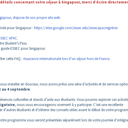
 détails concernant votre séjour à Singapour, merci d’écrire directeme
ngapour, dispose de son propre site web
.
rrivée pour Singapour :
https://sites.google.com/essec.edu/essecapacregistrar
ESSEC APAC
.
re Student’s Pass.
e guide ESSEC pour Singapour.
lter cette FAQ :
Assurance internationale lors d’un séjour hors de France
.
ous installer en douceur, nous avons prévu une série d’activités et de services opti
t au 4 septembre
.
riences culturelles et stands d’aide aux étudiants. Vous pourrez explorer ces activit
ligatoire
, nous vous encourageons vivement à y participer. C’est une excellente
r d’autres étudiants et d’obtenir des conseils utiles avant le début de votre progra
 à votre programme vous seront présentées séparément lors de votre journée d’intégra