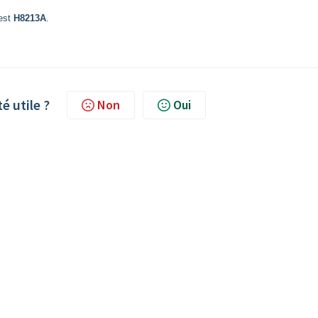
 est
H8213A
.
té utile ?
Non
Oui