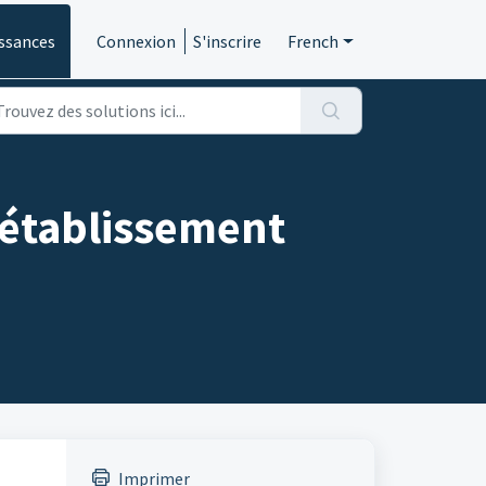
ssances
Connexion
S'inscrire
French
d'établissement
Imprimer