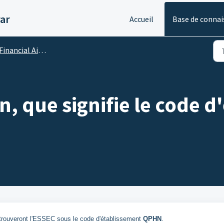
ar
Accueil
Base de connai
Financial Aid : Loans / Prêts
n, que signifie le code 
trouveront l'ESSEC sous le code d'établissement
QPHN
.