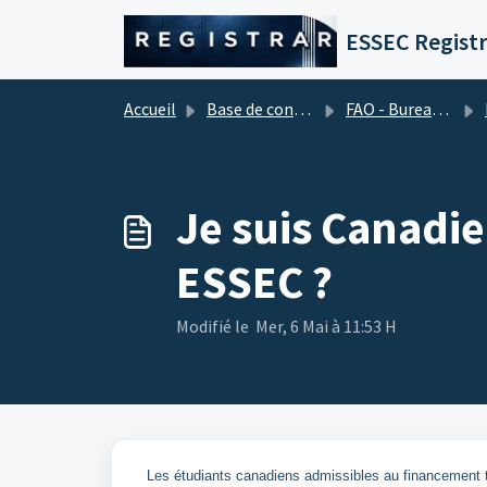
Passer au contenu principal
ESSEC Registr
Accueil
Base de connaissances
FAO - Bureau d'aide financière (Frais de scolarité)
Je suis Canadie
ESSEC ?
Modifié le Mer, 6 Mai à 11:53 H
Les étudiants canadiens admissibles au financement 