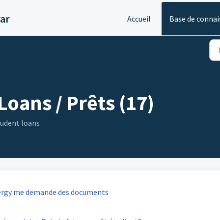
ar
Accueil
Base de connai
 Loans / Prêts (17)
tudent loans
 Cergy me demande des documents