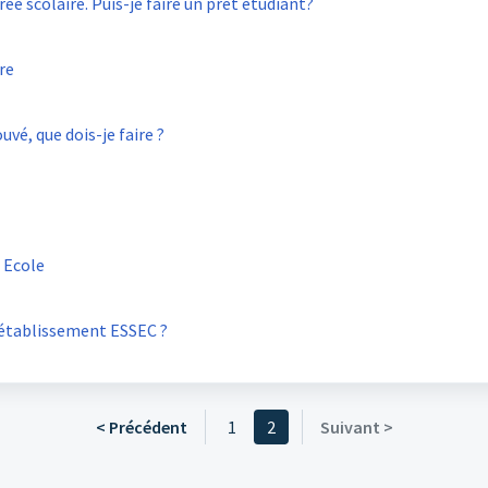
ée scolaire. Puis-je faire un prêt étudiant?
re
vé, que dois-je faire ?
 Ecole
d'établissement ESSEC ?
< Précédent
1
2
Suivant >