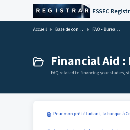
Passer au contenu principal
ESSEC Registr
Accueil
Base de connaissances
FAO - Bureau d'aide financière (Frais de scolarité)
Financial Aid :
FAQ related to financing your studies, s
Pour mon prêt étudiant, la banque à