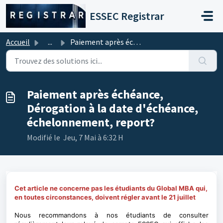
Passer au contenu principal
ESSEC Registrar
Accueil
...
Paiement après échéance, Dérogation à la date d'échéa...
Paiement après échéance,
Dérogation à la date d'échéance,
échelonnement, report?
Modifié le Jeu, 7 Mai à 6:32 H
Cet article ne concerne pas les étudiants du Global MBA qui,
en toutes circonstances, doivent régler avant le 21 juillet
Nous recommandons à nos étudiants de consulter