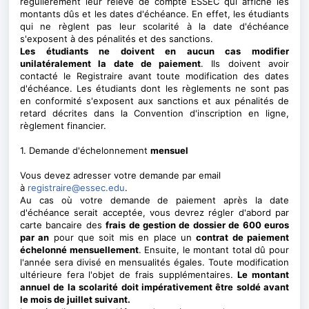
régulièrement leur relevé de compte ESSEC qui affiche les
montants dûs et les dates d'échéance. En effet, les étudiants
qui ne règlent pas leur scolarité à la date d'échéance
s'exposent à des pénalités et des sanctions.
Les étudiants ne doivent en aucun cas modifier
unilatéralement la date de paiement
. Ils doivent avoir
contacté le Registraire avant toute modification des dates
d'échéance. Les étudiants dont les règlements ne sont pas
en conformité s'exposent aux sanctions et aux pénalités de
retard décrites dans la Convention d'inscription en ligne,
règlement financier.
1. Demande d'échelonnement
mensuel
Vous devez adresser votre demande par email
à
registraire@essec.edu
.
Au cas où votre demande de paiement après la date
d'échéance serait acceptée, vous devrez régler d'abord par
carte bancaire des
frais de gestion de dossier de 600 euros
par an
pour que soit mis en place un
contrat de paiement
échelonné mensuellement
. Ensuite, le montant total dû pour
l'année sera divisé en mensualités égales. Toute modification
ultérieure fera l'objet de frais supplémentaires.
Le montant
annuel de la scolarité doit impérativement être soldé avant
le mois de juillet suivant.