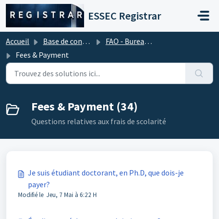
Passer au contenu principal
ESSEC Registrar
Accueil
Base de connaissances
FAO - Bureau d'aide financière (Frais de scolarité)
Fees & Payment
Fees & Payment (34)
Questions relatives aux frais de scolarité
Je suis étudiant doctorant, en Ph.D, que dois-je
payer?
Modifié le Jeu, 7 Mai à 6:22 H