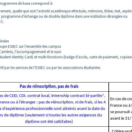
 programme de base correspond à:
adrement, quelle que soit l’activité académique effectuée, mémoire, thèse, test, expér
lieu, programme d’échange ou de double diplôme dans une institution étrangère ou
EC.
lisées
Groupe ESSEC sur l’ensemble des campus
 Carrières, l’accompagnement et le suivi
 Student Identity Card) et multi-fonctions (badge d'accès, carte de paiement, copieur
if par les services de l’ESSEC ou par les associations étudiantes
Pas de réinscription, pas de frais
as de CDD, CDI, contrat local, internship contract bi-partite*,
En cas de co
rance ou à l’étranger :
pas de réinscription, ni de frais
, si les 4
France ou à 
 d'expérience professionnelle sont atteints avant la date du
se poursuit 
ry de diplôme (seulement si toutes les autres exigences du
avant le 31
diplôme ont été satisfaites)
Critère pro