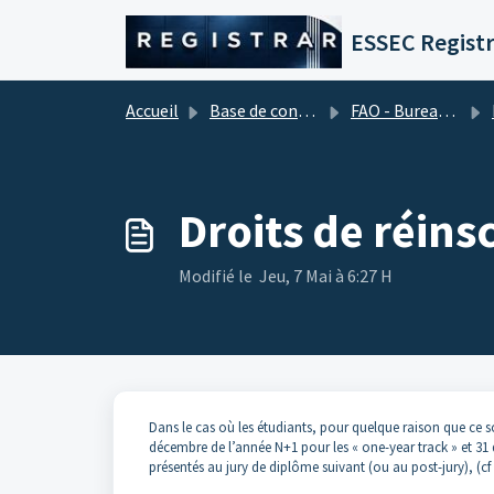
Passer au contenu principal
ESSEC Registr
Accueil
Base de connaissances
FAO - Bureau d'aide financière (Frais de scolarité)
Droits de réins
Modifié le Jeu, 7 Mai à 6:27 H
Dans le cas où les étudiants, pour quelque raison que ce s
décembre de l’année N+1 pour les « one-year track » et 31 d
présentés au jury de diplôme suivant (ou au post-jury), (cf