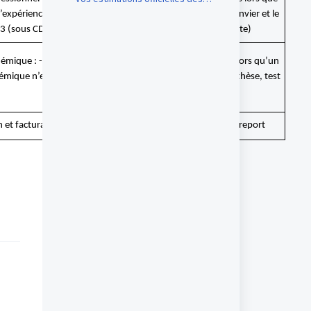
coûts des prêts étudiants de votre
’expérience professionnelle sont validés entre le jury de janvier et le
pays d’origine.
 (sous CDD, CDI, contrat local, internship contract bipartite)
démique : -Réinscription et facturation systématiques dès lors qu’un
émique n’est pas validé lors du jury de janvier : mémoire, thèse, test
de niveau de français, cours
n et facturation systématiques quelle que soit la raison du report