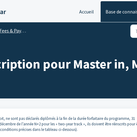
ar
Accueil
Base de connai
Fees & Payment
cription pour Master in,
oit, ne sont pas déclarés diplômés à la fin de la durée forfaitaire du programme, 31
écembre de l’année N+2 pour les « two-year track », ils doivent être réinscrits pour 
 conditions précises dans le tableau ci-dessous).