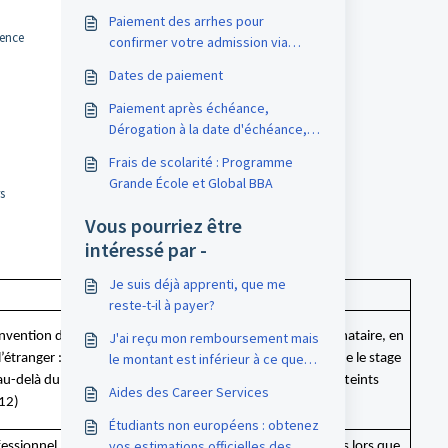
Paiement des arrhes pour
ience
confirmer votre admission via
Flywire
Dates de paiement
Paiement après échéance,
Dérogation à la date d'échéance,
échelonnement, report?
Frais de scolarité : Programme
Grande École et Global BBA
s
Vous pourriez être
intéressé par -
Je suis déjà apprenti, que me
Réinscription et frais à régler
reste-t-il à payer?
nvention de stage ESSEC et entreprise dont l'ESSEC est signataire, en
J'ai reçu mon remboursement mais
le montant est inférieur à ce que
l’étranger :
réinscription et facturation des frais
dès lors que le stage
j'avais payé
au-delà du 31/12 (même si les 4 mois d'expérience sont atteints
Aides des Career Services
/12)
Étudiants non européens : obtenez
vos estimations officielles des
fessionnel : -Réinscription et facturation systématiques dès lors que