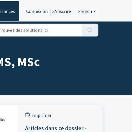
ssances
Connexion
S'inscrire
French
 MS, MSc
Imprimer
être
Articles dans ce dossier -